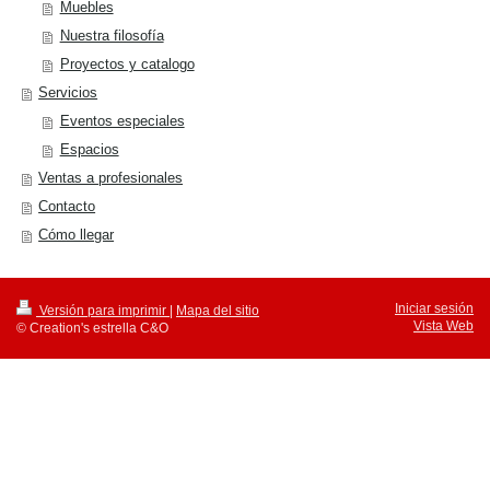
Muebles
Nuestra filosofía
Proyectos y catalogo
Servicios
Eventos especiales
Espacios
Ventas a profesionales
Contacto
Cómo llegar
Iniciar sesión
Versión para imprimir
|
Mapa del sitio
Vista Web
© Creation's estrella C&O